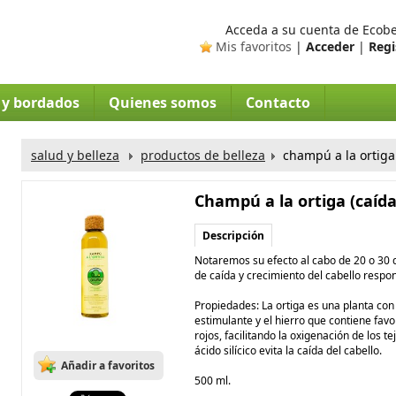
Acceda a su cuenta de Ecobel
Mis favoritos
|
Acceder
|
Regi
s y bordados
Quienes somos
Contacto
salud y belleza
productos de belleza
champú a la ortiga 
Champú a la ortiga (caída
Descripción
Notaremos su efecto al cabo de 20 o 30 d
de caída y crecimiento del cabello respo
Propiedades: La ortiga es una planta con
estimulante y el hierro que contiene fav
rojos, facilitando la oxigenación de los te
ácido silícico evita la caída del cabello.
Añadir a favoritos
500 ml.